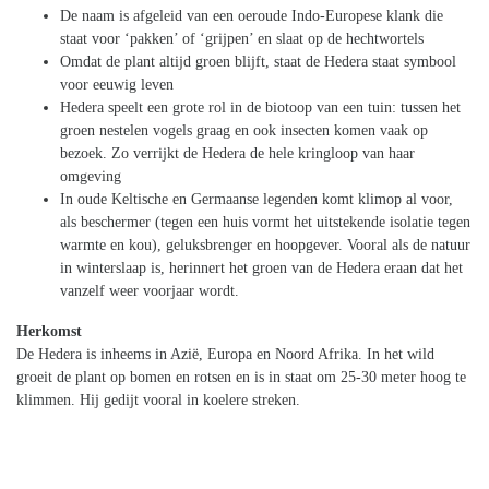
De naam is afgeleid van een oeroude Indo-Europese klank die
staat voor ‘pakken’ of ‘grijpen’ en slaat op de hechtwortels
Omdat de plant altijd groen blijft, staat de Hedera staat symbool
voor eeuwig leven
Hedera speelt een grote rol in de biotoop van een tuin: tussen het
groen nestelen vogels graag en ook insecten komen vaak op
bezoek. Zo verrijkt de Hedera de hele kringloop van haar
omgeving
In oude Keltische en Germaanse legenden komt klimop al voor,
als beschermer (tegen een huis vormt het uitstekende isolatie tegen
warmte en kou), geluksbrenger en hoopgever. Vooral als de natuur
in winterslaap is, herinnert het groen van de Hedera eraan dat het
vanzelf weer voorjaar wordt.
Herkomst
De Hedera is inheems in Azië, Europa en Noord Afrika. In het wild
groeit de plant op bomen en rotsen en is in staat om 25-30 meter hoog te
klimmen. Hij gedijt vooral in koelere streken.