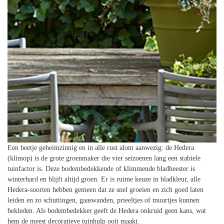
Een beetje geheimzinnig en in alle rust alom aanwezig: de Hedera
(klimop) is de grote groenmaker die vier seizoenen lang een stabiele
tuinfactor is. Deze bodembedekkende of klimmende bladheester is
winterhard en blijft altijd groen. Er is ruime keuze in bladkleur, alle
Hedera-soorten hebben gemeen dat ze snel groeien en zich goed laten
leiden en zo schuttingen, gaaswanden, prieeltjes of muurtjes kunnen
bekleden. Als bodembedekker geeft de Hedera onkruid geen kans, wat
hem de meest decoratieve tuinhulp ooit maakt.