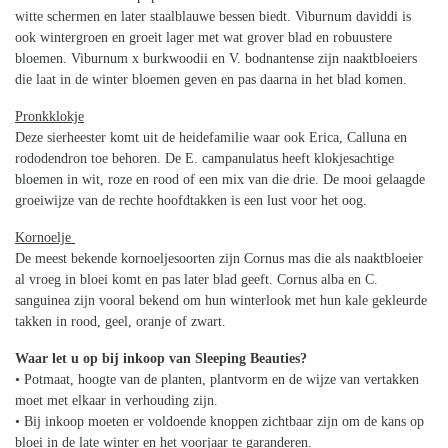
witte schermen en later staalblauwe bessen biedt. Viburnum daviddi is
ook wintergroen en groeit lager met wat grover blad en robuustere
bloemen. Viburnum x burkwoodii en V. bodnantense zijn naaktbloeiers
die laat in de winter bloemen geven en pas daarna in het blad komen.
Pronkklokje
Deze sierheester komt uit de heidefamilie waar ook Erica, Calluna en
rododendron toe behoren. De E. campanulatus heeft klokjesachtige
bloemen in wit, roze en rood of een mix van die drie. De mooi gelaagde
groeiwijze van de rechte hoofdtakken is een lust voor het oog.
Kornoelje
De meest bekende kornoeljesoorten zijn Cornus mas die als naaktbloeier
al vroeg in bloei komt en pas later blad geeft. Cornus alba en C.
sanguinea zijn vooral bekend om hun winterlook met hun kale gekleurde
takken in rood, geel, oranje of zwart.
Waar let u op bij inkoop van Sleeping Beauties?
• Potmaat, hoogte van de planten, plantvorm en de wijze van vertakken
moet met elkaar in verhouding zijn.
• Bij inkoop moeten er voldoende knoppen zichtbaar zijn om de kans op
bloei in de late winter en het voorjaar te garanderen.