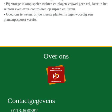
• Bij vroege inkoop spelen ziekten en plagen vrijwel geen rol, later in het
seizoen even extra controleren op rupsen en luizen.
• Goed om te weten: bij de meeste planten is tegenwoordig een
plantenpaspoort vereist.
Over ons
Contactgegevens
0113-600382