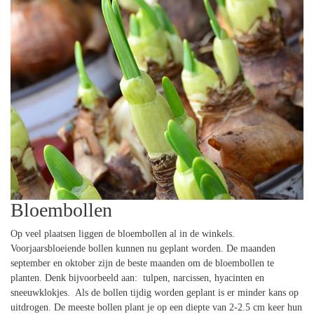
Bloembollen
Op veel plaatsen liggen de bloembollen al in de winkels.
Voorjaarsbloeiende bollen kunnen nu geplant worden. De maanden
september en oktober zijn de beste maanden om de bloembollen te
planten. Denk bijvoorbeeld aan: tulpen, narcissen, hyacinten en
sneeuwklokjes. Als de bollen tijdig worden geplant is er minder kans op
uitdrogen. De meeste bollen plant je op een diepte van 2-2.5 cm keer hun