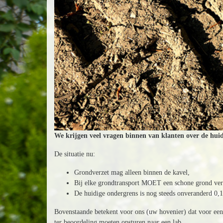
We krijgen veel vragen binnen van klanten over de huidi
De situatie nu:
Grondverzet mag alleen binnen de kavel,
Bij elke grondtransport MOET een schone grond ver
De huidige ondergrens is nog steeds onveranderd 0,
Bovenstaande betekent voor ons (uw hovenier) dat voor een
ter beoordeling moeten opsturen naar een lab.