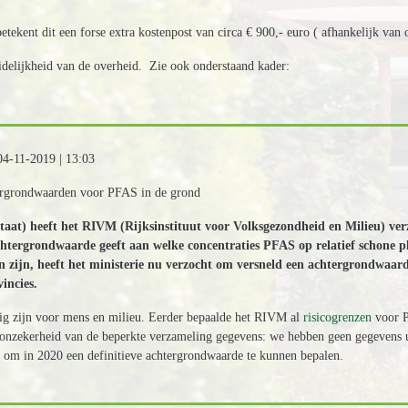
ekent dit een forse extra kostenpost van circa € 900,- euro ( afhankelijk van o.
idelijkheid van de overheid. Zie ook onderstaand kader:
04-11-2019 | 13:03
htergrondwaarden voor PFAS in de grond
taat) heeft het RIVM (Rijksinstituut voor Volksgezondheid en Milieu) ver
htergrondwaarde geeft aan welke concentraties PFAS op relatief schone 
n zijn, heeft het ministerie nu verzocht om versneld een achtergrondwaa
incies.
ig zijn voor mens en milieu. Eerder bepaalde het RIVM al
risicogrenzen
voor P
zekerheid van de beperkte verzameling gegevens: we hebben geen gegevens uit
 om in 2020 een definitieve achtergrondwaarde te kunnen bepalen.