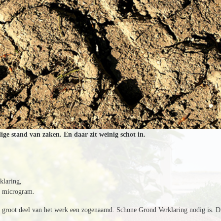
ge stand van zaken. En daar zit weinig schot in.
klaring,
1 microgram.
 groot deel van het werk een zogenaamd. Schone Grond Verklaring nodig is. D