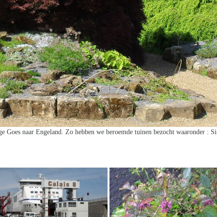
lege Goes naar Engeland. Zo hebben we beroemde tuinen bezocht waaronder : Si