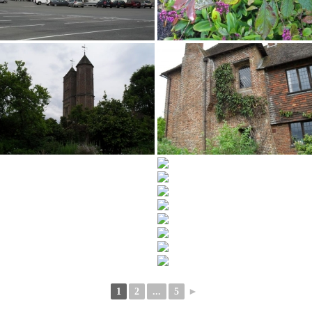
1
2
...
5
►