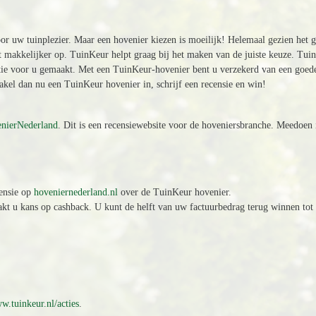
oor uw tuinplezier. Maar een hovenier kiezen is moeilijk! Helemaal gezien het 
t makkelijker op. TuinKeur helpt graag bij het maken van de juiste keuze. Tuin
ctie voor u gemaakt. Met een TuinKeur-hovenier bent u verzekerd van een goede 
kel dan nu een TuinKeur hovenier in, schrijf een recensie en win!
nierNederland
. Dit is een recensiewebsite voor de hoveniersbranche. Meedoen 
censie op
hoveniernederland.nl
over de TuinKeur hovenier.
t u kans op cashback. U kunt de helft van uw factuurbedrag terug winnen tot
w.tuinkeur.nl/acties
.