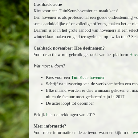
Cashback-actie
Kies voor een TuinKeur-hovenier en maak kans!
Een hovenier is als professional een goede ondersteuning v
soms onduidelijke of onvolledige offertes, maken het er nie
Daarom is er in het grote aanbod van hoveniers al een sele
winterklaar maken en geld terugwinnen op uw factuur? Scha
Cashback november: Hoe deelnemen?
Voor de actie wordt gebruik gemaakt van het platform
Hove
Wat moet u doen?
Kies voor een
TuinKeur-hovenier.
Schrijf na uitvoering van de werkzaamheden een re
Elke maand worden er drie winnaars gekozen en maak
uit en de factuur moet gedateerd zijn in 2017.
De actie loopt tot december
Bekijk
hier
de trekkingen van 2017
Meer informatie?
Voor meer informatie en de actievoorwaarden kijkt u op
ww